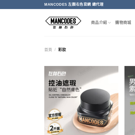
Skip
MANCODES 左顏右色官網 總代理
to
content
商品介紹
購物商城
首頁
/
彩妝