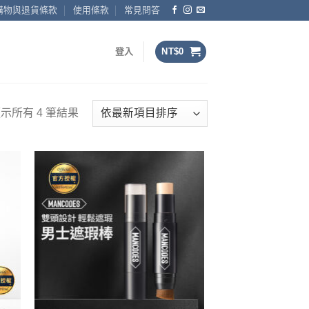
購物與退貨條款
使用條款
常見問答
登入
NT$
0
依
示所有 4 筆結果
最
新
項
目
排
序