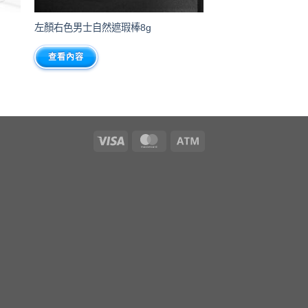
左顏右色男士自然遮瑕棒8g
查看內容