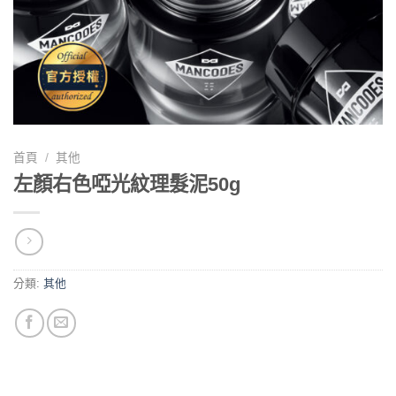
首頁
/
其他
左顏右色啞光紋理髮泥50g
分類:
其他