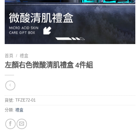
首頁
/
禮盒
左顏右色微酸清肌禮盒 4件組
貨號:
TFZE72-01
分類:
禮盒